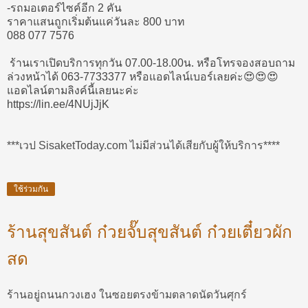
-รถมอเตอร์ไซค์อีก 2 คัน
ราคาแสนถูกเริ่มต้นแค่วันละ 800 บาท
088 077 7576
ร้านเราเปิดบริการทุกวัน 07.00-18.00น. หรือโทรจองสอบถาม
ล่วงหน้าได้ 063-7733377 หรือแอดไลน์เบอร์เลยค่ะ😍😍😍
แอดไลน์ตามลิงค์นี้เลยนะค่ะ
https://lin.ee/4NUjJjK
***เวป SisaketToday.com ไม่มีส่วนได้เสียกับผู้ให้บริการ****
ใช้ร่วมกัน
ร้านสุขสันต์ ก๋วยจั๊บสุขสันต์ ก๋วยเตี๋ยวผัก
สด
ร้านอยู่ถนนกวงเฮง ในซอยตรงข้ามตลาดนัดวันศุกร์