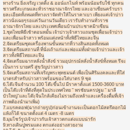
ทางร้าน ยิ่งเจริญ เวดดิ้ง & ออน์แกไนท์ พร้อมน้อมรับใช้ ทุกคน
ชาวศรีสะเกษและทั่วราชอาณาจักรไทย และอาเซียนคร้าบรา
ยละเอียดทั้งหมดที่ทางเราจัดทำให้ในราคาเบา เพียงแค่เจ้าบ่าว
สาวนั่งเฉยๆรอแค่วันงานวันเดียว เรารับทำงานทั่วราช
อาณาจักรไทย และประเทศเพื่อนบ้านประชาคมิาเซียน
1.ชุดไทยพิธีเช้าตอนหมั้น เจ้าบ่าวเจ้าสาวแถมชุดเพื่อนเจ้าบ่าว
และเพื่อนเจ้าสาว พร้อมแต่งหน้าทั้งพิธีไทยและจีน
2.จัดเตรียมชุดเครื่องพานขั้นหมากที่วางสินสอดทั้งหมด
3.จัดเตรียมสถานที่ ที่นั่งเถ้าแก่และพ่อแม่ทั้งฝ่ายเจ้าบ่าวและเจ้า
สาวทั้งพิธีไทยและจีน
4.จัดเตรียมฉากหลั่งน้ำสังข์ รวมอุปกรณ์หลั่งน้ำสังข์ทั้งหมด รึจะ
เป็นการ บายศรี สู่ขวัญบ่าวสาว
5.จัดเตรียมสถานที่เจริญพระพุทธมนต์ เพื่อเป็นศิริมงคลและที่ใส่
บาตรสำหรับบ่าวสาวพร้อมของใส่บาตร 9 ชุด
6.โต๊ะจีนจำนวน 100 โต๊ะขึ้นไป มีราคาตั้งแต่ 1500-3600 บาท
เป็นโต๊ะเจ้าที่ดังที่สุดในประเทศไทย " พรชัยนครปฐม " มาลี
บัวใหญ่"และโต๊ะจีนใกล้เคียงไม่รวมถึงเหล้าและเครื่องดื่มที่เจ้า
ภาพต้องนำมาเพิ่ม)
7.แบรคดอฟ(ฉากถ่ายรูป)ก่อนเข้างานจะเป็นดอกไม้สดรึดอกไม้
แห้งก็ได้ ขนาดตั้งแต่ 4 เมตร -8 เมตร
8.มุมโชว์รูปเจ้าบ่าวกับเจ้าสาวตกแต่งแบบน่ารัก
9.ทางเดินปูพรมแดง ตกแต่งอย่างสวยงาม