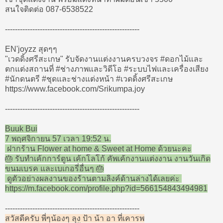
สนใจติดต่อ 087-6538522
------------------------------------------------------
EN'joyzz สุดๆๆ
"เวดดิ้งศรีสะเกษ" รับจัดงานแต่งงานครบวงจร ‪#‎ดอกไม้และ
ตกแต่งสถานที่‬ ‪#‎ช่างภาพและวิดีโอ‬ ‪#‎ระบบไฟและเครื่องเสียง‬
‪#‎นักดนตรี‬ ‪#‎ชุดและช่างแต่งหน้า‬ ‪#‎เวดดิ้งศรีสะเกษ‬
https://www.facebook.com/Srikumpa.joy
------------------------------------------------------
Buuk Bui
7 พฤศจิกายน 57 เวลา 19:52 น.
ฝากร้าน Flower at home & Sweet at Home ด้วยนะคะ
🎂 รับทำเค้กการ์ตูน เค้กโลโก้ คัพเค้กงานแต่งงาน งานวันเกิด
ขนมเบรค และเบเกอรี่อื่นๆ 🎂
ดูตัวอย่างผลงานของร้านตามลิงค์ด้านล่างได้เลยค่ะ
https://m.facebook.com/profile.php?id=566154843494981
------------------------------------------------------
สวัสดีครับ พี่ๆน้องๆ ลุง ป้า น้า อา ที่เคารพ