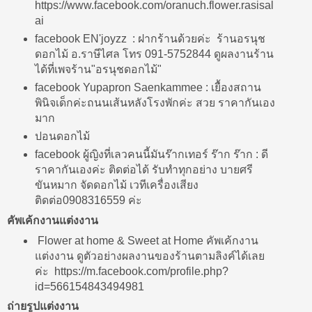
https://www.facebook.com/oranuch.flower.rasisal
ai
facebook EN'joyzz : ฝากร้านด้วยค่ะ ร้านอรนุช
ดอกไม้ อ.ราษีไศล โทร 091-5752844 ดูผลงานร้าน
ได้ที่เพจร้าน"อรนุชดอกไม้"
facebook Yupapron Saenkammee : เยื้องสถาน
พินิจเด็กค่ะถนนเส้นหลังโรงพักค่ะ สวย ราคากันเอง
มาก
ปอนดอกไม้
facebook ผู้ญิงที่เลวคนนี้มันร๊ากเทอร์ ร๊าก ร๊าก : ดี
ราคากันเองค่ะ ติดต่อได้ รับทำทุกอย่าง บายศรี
ขันหมาก จัดดอกไม้ เวทีเครื่องเสียง
ติดต่อ0908316559 ค่ะ
คัพเค้กงานแต่งงาน
Flower at home & Sweet at Home คัพเค้กงาน
แต่งงาน ดูตัวอย่างผลงานของร้านตามลิงค์ได้เลย
ค่ะ https://m.facebook.com/profile.php?
id=566154843494981
ถ่ายรูปแต่งงาน