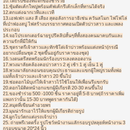
10.โต๊ะรับซองที่แจกของชำร่วย
11.ซุ้มตัดเค้กใหญ่พร้อมคัฟเค้กรึเค้กเล็กที่ทานได้จริง
12.ตกแต่งฉากเวทีและเวที
13.เอฟเฟก แสง สี เสียง สุดอลังการอาธิเช่น ควันสโมก ไฟโฟโล่
ที่เป่าฟองสบู่ ไฟสร้างบรรยากาศตอนเปิดตัวบ่าวสาว และเพลง
ประกอบ
14.จอโปรเจกเตอร์ฉายรูปรึคลิปสั้นๆที่ทั้งสองคนมาคบกันและ
ความรักที่มีให้กัน
15.ชุดราตรีเจ้าสาวและทักซิโด่เจ้าบ่าวพร้อมแต่งหน้า(กรณี
อยากเปลี่ยนชุด 2 ชุดขึ้นอยู่กับราคาของชุด)
16.วงดนตรีสดพร้อมนักร้องบรรเลงตลอดงาน
17.พวงมาลัยคล้องคอบ่าวสาว 2 คู่ เช้า 1 คู่ เย็น 1 คู่
18.พวงมาลัยกลอนขอบคุณประธานและแขกผู้ใหญ่รวมทั้งพ่อ
แม่ทั้งเจ้าบ่าวและเจ้าสาว 20 ขึ้นไป
19.ช่อดอกไม้บุเก๋ให้เจ้าสาวไว้ใช้โยนให้เพื่อนรึแขกรับ
20.ดอกไม้ติดหน้าอกแขกผู้มีเกียรติ 20-30 คนขึ้นไป
21.ของชำร่วย 500 -1000 ชิ้น ราคาอยู่ที่ 5-8 บาท(ถ้าราคาเพิ่ม
แพงกว่านั้น 15-30 บาทพูดราคากันได้)
22.สมุดที่เขียนคำอวยพร
23.มุมน่ารักเอาไว้ให้แขกผู้มีเกียรติถ่ายรูป
24.ผูกโบว์ตกแต่งรถเจ้าบ่าว
25. ถ่ายพรีเวดดริ้ง รูปโชว์หน้างานแลักรอบรูปหลุยห์หน้างาน 3
กรอบขนาด 20*24 นิ้ว