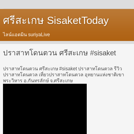
ศรีสะเกษ SisaketToday
ไลน์แอดมิน suriyaLive
ปราสาทโดนตวน ศรีสะเกษ #sisaket
ปราสาทโดนตวน ศรีสะเกษ #sisaket ปราสาทโดนตวล รีวิว
ปราสาทโดนตวล เที่ยวปราสาทโดนตวล อุทยานแห่งชาติเขา
พระวิหาร อ.กันทรลักษ์ จ.ศรีสะเกษ