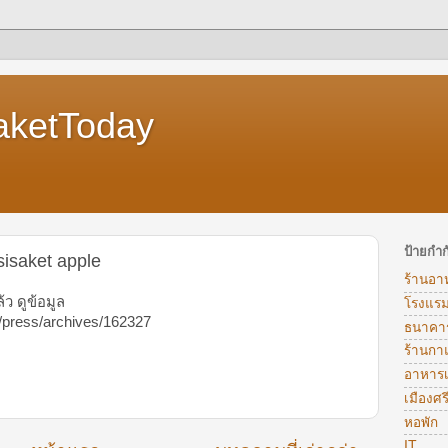
aketToday
ป้ายกำก
sisaket apple
ร้านอา
้ว ดูข้อมูล
โรงแร
m/press/archives/162327
ธนาคา
ร้านก
อาหารเท
เมืองศ
หอพัก
IT