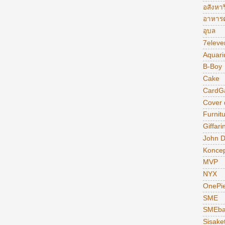
อสังหาร
อาหารต
อุบล
7eleve
Aquar
B-Boy
Cake
CardG
Cover
Furnit
Giffari
John 
Konce
MVP
NYX
OnePi
SME
SMEba
Sisake