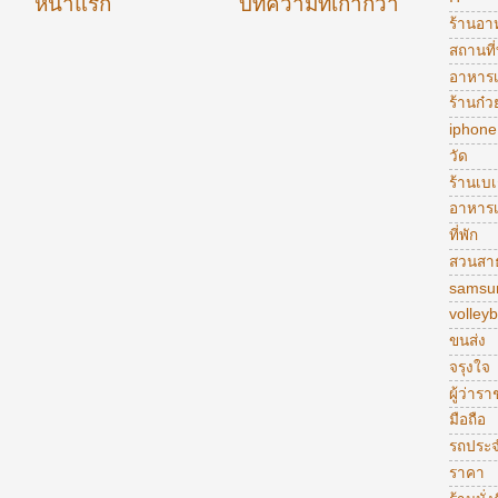
หน้าแรก
บทความที่เก่ากว่า
ร้านอา
สถานที่
อาหารเ
ร้านก๋ว
iphone
วัด
ร้านเบเก
อาหารเ
ที่พัก
สวนสา
samsu
volleyb
ขนส่ง
จรุงใจ
ผู้ว่าร
มือถือ
รถประ
ราคา