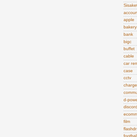
Sisake
accoun
apple
bakery
bank
bigc
buffet
cable
car ren
case
cctv
charge
commu
d-pow
discor
ecomm
film
flashdr
footbal