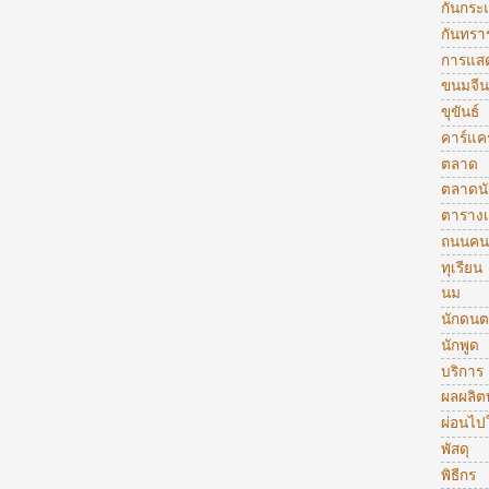
กันกระ
กันทรา
การแส
ขนมจีน
ขุขันธ์
คาร์แคร
ตลาด
ตลาดน
ตารางเ
ถนนคน
ทุเรียน
นม
นักดนต
นักพูด
บริการ
ผลผลิ
ผ่อนไป
พัสดุ
พิธีกร