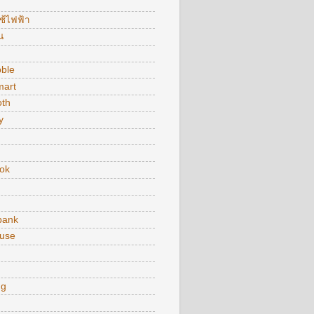
ใช้ไฟฟ้า
น
bble
art
oth
y
ok
bank
use
ng