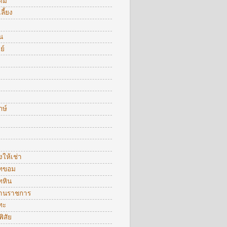
ื่ม
ลี้ยง
น
ย์
กษ์
งให้เช่า
ทขอม
ทหิน
งานราชการ
ทะ
พิสัย