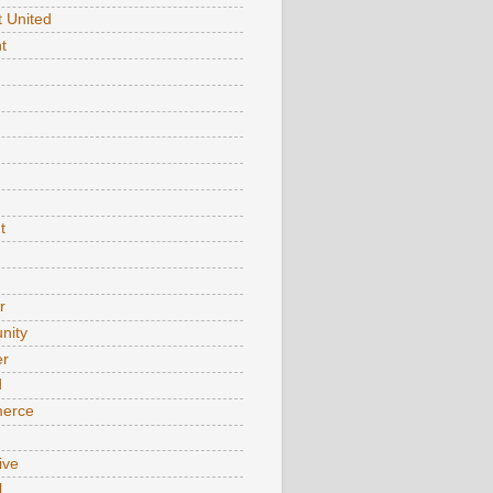
t United
t
t
r
nity
er
d
erce
ive
l