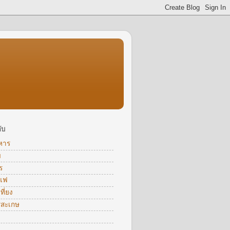
ับ
หาร
ม
ร
าแฟ
ี่ยง
รีสะเกษ