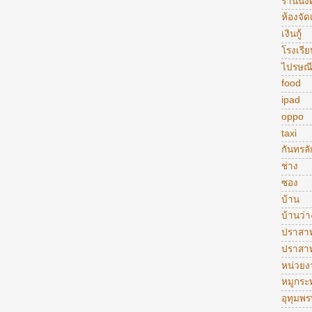
ร้านนั่งด
ห้องจัดเ
เงินกู้
โรงเรีย
ไปรษณี
food
ipad
oppo
taxi
กันทรลั
ช่าง
ซอง
บ้าน
บ้านว่า
ปราสา
ปราสา
หน่วย
หมูกระ
อุทุมพร