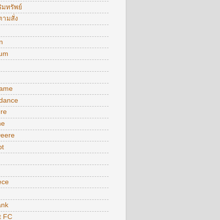
ิมทรัพย์
ามสั่ง
n
ium
ame
 dance
ure
ne
Deere
pt
ece
nk
t FC