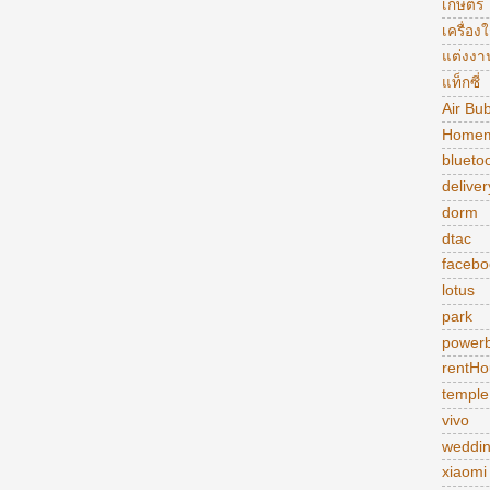
เกษตร
เครื่อง
แต่งงา
แท็กซี่
Air Bu
Homem
blueto
deliver
dorm
dtac
facebo
lotus
park
power
rentHo
temple
vivo
weddi
xiaomi