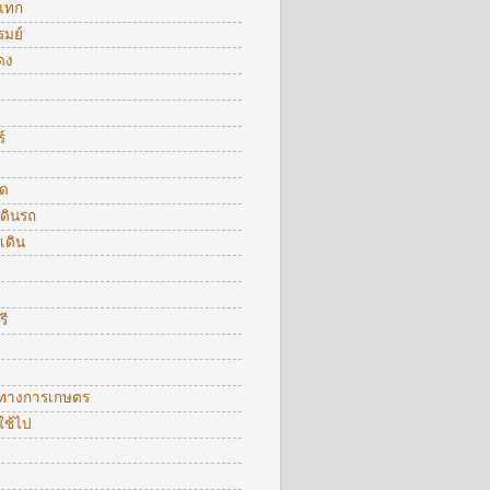
แทก
รมย์
ดง
์
ัด
ดินรถ
เดิน
รี
ตทางการเกษตร
ใช้ไป