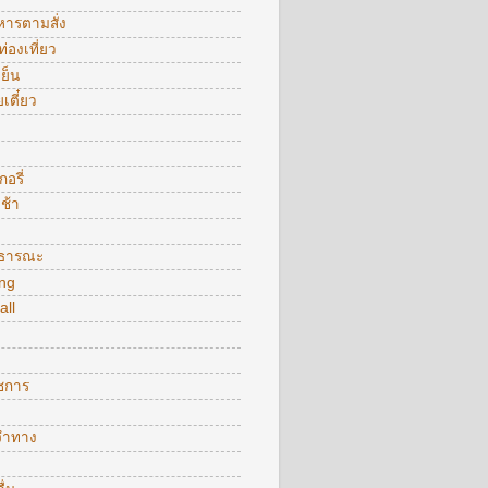
หารตามสั่ง
ท่องเที่ยว
ย็น
ยเตี๋ยว
อรี่
ช้า
ธารณะ
ng
all
าชการ
จำทาง