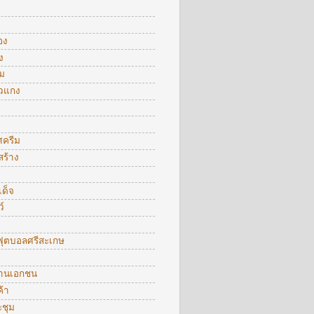
อง
ง
ม
าวแกง
ศครีม
สร้าง
ด็จ
์
ุตบอลศรีสะเกษ
งานเอกชน
้า
ะชุม