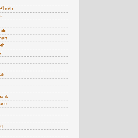
ใช้ไฟฟ้า
น
bble
art
oth
y
ok
bank
use
ng