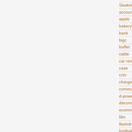
Sisake
accoun
apple
bakery
bank
bigc
buffet
cable
car ren
case
cctv
charge
commu
d-pow
discor
ecomm
film
flashdr
footbal