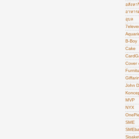
อสังหาร
อาหารต
อุบล
7eleve
Aquar
B-Boy
Cake
CardG
Cover
Furnit
Giffari
John 
Konce
MVP
NYX
OnePi
SME
SMEba
Sisake