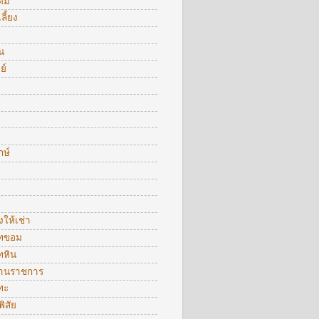
ื่ม
ลี้ยง
น
ย์
กษ์
งให้เช่า
ทขอม
ทหิน
งานราชการ
ทะ
พิสัย