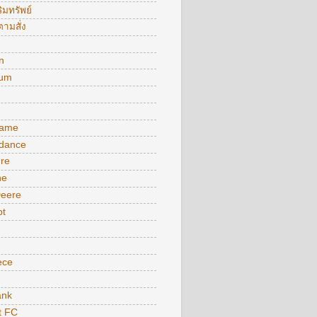
ิมทรัพย์
ามสั่ง
n
ium
ame
 dance
ure
ne
Deere
pt
ece
nk
t FC