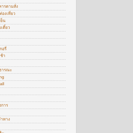
หารตามสั่ง
ท่องเที่ยว
ย็น
ยเตี๋ยว
อรี่
ช้า
ธารณะ
ng
all
าชการ
จำทาง