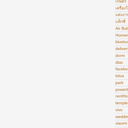
เกษตร
เครื่อง
แต่งงา
แท็กซี่
Air Bu
Homem
blueto
deliver
dorm
dtac
facebo
lotus
park
power
rentHo
temple
vivo
weddi
xiaomi