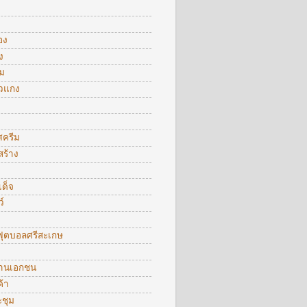
อง
ง
ม
าวแกง
ศครีม
สร้าง
ด็จ
์
ุตบอลศรีสะเกษ
งานเอกชน
้า
ะชุม