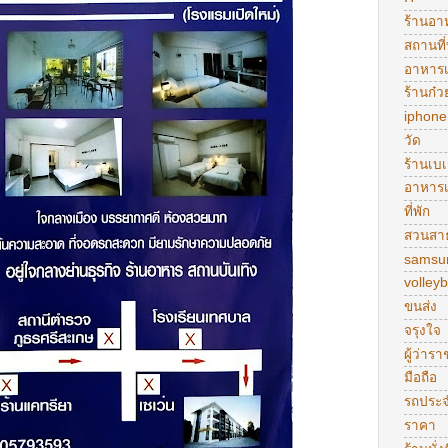
ร้านอา
สถานที่
อาหารเ
ร้านก๋ว
iphone
วัด
ร้านเบเก
อาหารเ
ที่พัก
สวนสา
samsu
volleyb
ขนส่ง
จรุงใจ
ผู้ว่าร
มือถือ
รถประ
ราคา