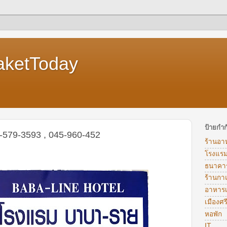
aketToday
ป้ายกำก
579-3593 , 045-960-452
ร้านอา
โรงแร
ธนาคา
ร้านก
อาหารเท
เมืองศ
หอพัก
IT