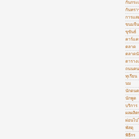
กันกระ
กันทรา
การแส
ขนมจีน
ขุขันธ์
คาร์แคร
ตลาด
ตลาดน
ตารางเ
ถนนคน
ทุเรียน
นม
นักดนต
นักพูด
บริการ
ผลผลิ
ผ่อนไป
พัสดุ
พิธีกร