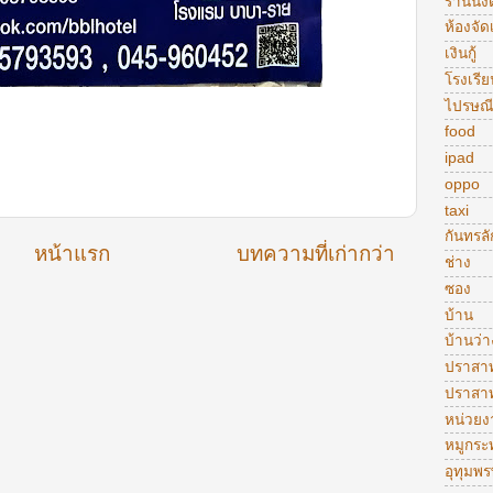
ร้านนั่งด
ห้องจัดเ
เงินกู้
โรงเรีย
ไปรษณี
food
ipad
oppo
taxi
กันทรลั
หน้าแรก
บทความที่เก่ากว่า
ช่าง
ซอง
บ้าน
บ้านว่า
ปราสา
ปราสา
หน่วย
หมูกระ
อุทุมพร