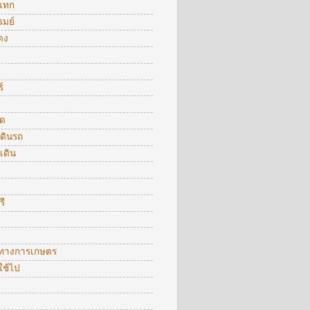
แทก
รมย์
ดง
์
ัด
ดินรถ
เดิน
รี
ตทางการเกษตร
ใช้ไป