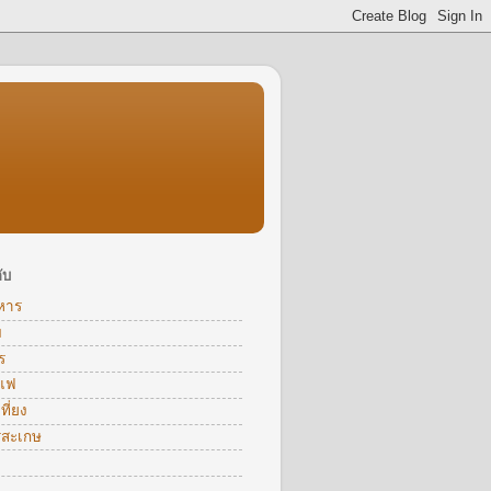
ับ
หาร
ม
ร
าแฟ
ี่ยง
รีสะเกษ