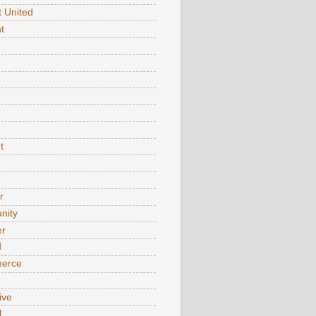
t United
t
t
r
nity
er
d
erce
ive
l