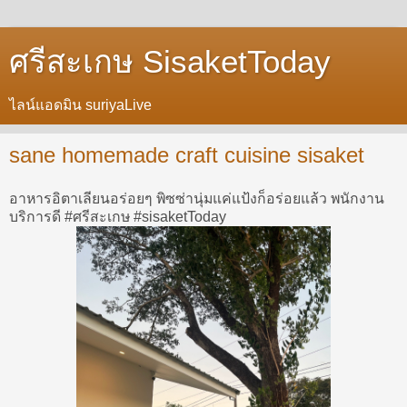
ศรีสะเกษ SisaketToday
ไลน์แอดมิน suriyaLive
sane homemade craft cuisine sisaket
อาหารอิตาเลียนอร่อยๆ พิซซ่านุ่มแค่แป้งก็อร่อยแล้ว พนักงาน
บริการดี #ศรีสะเกษ #sisaketToday