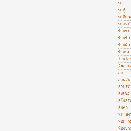
รถ
รถตู้
รถมือส
รอบหนั
ร้านขน
ร้านข้
ร้านค้า
ร้านนม
ร้านไอ
วัสดุก่อ
สบู่
สวนสมเ
สวนสัตว
สินเชื่อ
สโมสรฟ
ส้มตำ
หน่วย
หอการค
ห้องปร