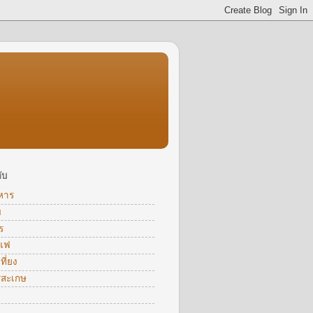
ับ
หาร
ม
ร
าแฟ
ี่ยง
รีสะเกษ