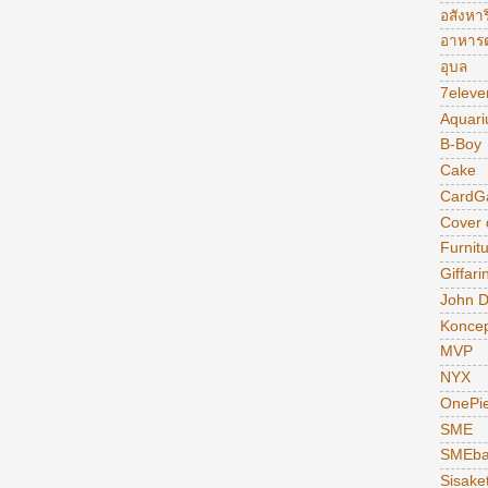
อสังหาร
อาหารต
อุบล
7eleve
Aquar
B-Boy
Cake
CardG
Cover
Furnit
Giffari
John 
Konce
MVP
NYX
OnePi
SME
SMEba
Sisake