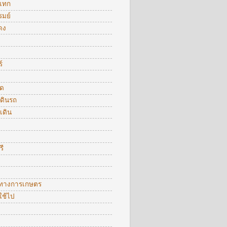
แทก
รมย์
ดง
์
ัด
ดินรถ
เดิน
รี
ตทางการเกษตร
ใช้ไป