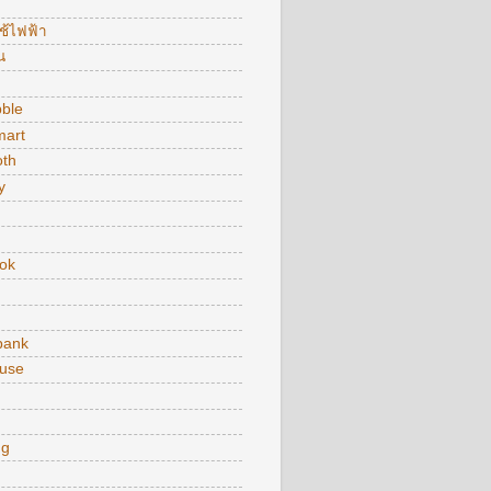
ใช้ไฟฟ้า
น
bble
art
oth
y
ok
bank
use
ng