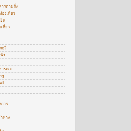
หารตามสั่ง
ท่องเที่ยว
ย็น
ยเตี๋ยว
อรี่
ช้า
ธารณะ
ng
all
าชการ
จำทาง