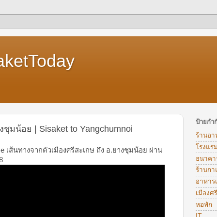
aketToday
ป้ายกำก
งชุมน้อย | Sisaket to Yangchumnoi
ร้านอา
โรงแร
se เส้นทางจากตัวเมืองศรีสะเกษ ถึง อ.ยางชุมน้อย ผ่าน
ธนาคา
8
ร้านก
อาหารเท
เมืองศ
หอพัก
IT