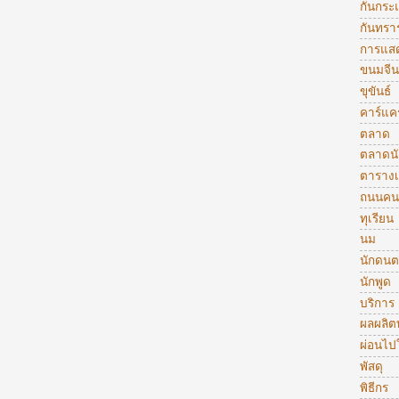
กันกระ
กันทรา
การแส
ขนมจีน
ขุขันธ์
คาร์แคร
ตลาด
ตลาดน
ตารางเ
ถนนคน
ทุเรียน
นม
นักดนต
นักพูด
บริการ
ผลผลิ
ผ่อนไป
พัสดุ
พิธีกร