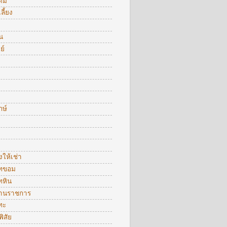
ื่ม
ลี้ยง
น
ย์
กษ์
งให้เช่า
ทขอม
ทหิน
งานราชการ
ทะ
พิสัย