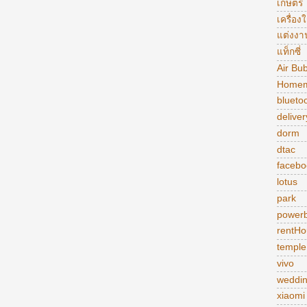
เกษตร
เครื่อง
แต่งงา
แท็กซี่
Air Bu
Homem
blueto
deliver
dorm
dtac
facebo
lotus
park
power
rentHo
temple
vivo
weddi
xiaomi