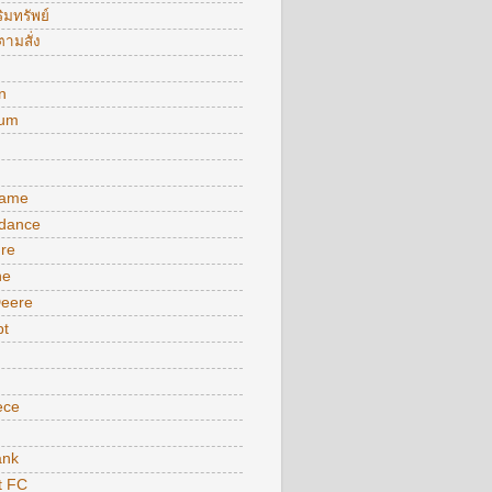
ิมทรัพย์
ามสั่ง
n
ium
ame
 dance
ure
ne
Deere
pt
ece
nk
t FC