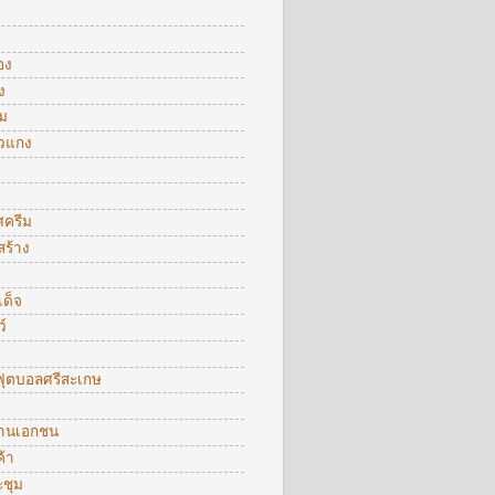
อง
ง
ม
าวแกง
ศครีม
สร้าง
ด็จ
์
ุตบอลศรีสะเกษ
งานเอกชน
้า
ะชุม