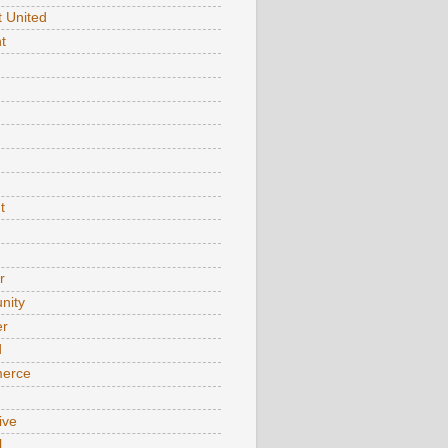
t United
t
t
r
nity
er
d
erce
ive
l