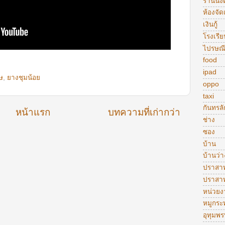
ร้านนั่งด
ห้องจัดเ
เงินกู้
โรงเรีย
ไปรษณี
food
ipad
ษ
,
ยางชุมน้อย
oppo
taxi
กันทรลั
หน้าแรก
บทความที่เก่ากว่า
ช่าง
ซอง
บ้าน
บ้านว่า
ปราสา
ปราสา
หน่วย
หมูกระ
อุทุมพร