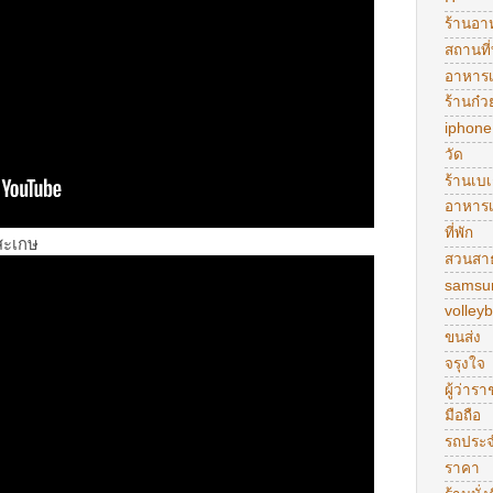
ร้านอา
สถานที่
อาหารเ
ร้านก๋ว
iphone
วัด
ร้านเบเก
อาหารเ
ที่พัก
สะเกษ
สวนสา
samsu
volleyb
ขนส่ง
จรุงใจ
ผู้ว่าร
มือถือ
รถประ
ราคา