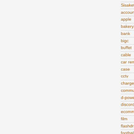
Sisake
accoun
apple
bakery
bank
bigc
buffet
cable
car ren
case
cctv
charge
commu
d-pow
discor
ecomm
film
flashdr
footbal