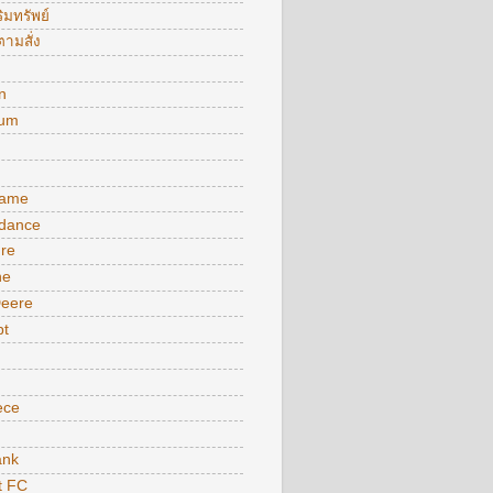
ิมทรัพย์
ามสั่ง
n
ium
ame
 dance
ure
ne
Deere
pt
ece
nk
t FC