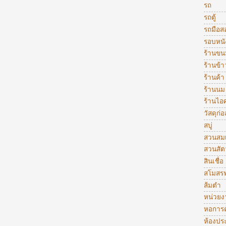
รถ
รถตู้
รถมือส
รอบหนั
ร้านขน
ร้านข้
ร้านค้า
ร้านนม
ร้านไอ
วัสดุก่อ
สบู่
สวนสมเ
สวนสัตว
สินเชื่อ
สโมสรฟ
ส้มตำ
หน่วย
หอการค
ห้องปร