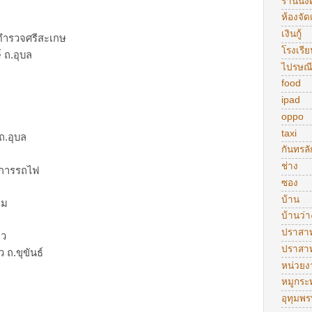
ร้านนั่งด
ห้องจัดเ
เงินกู้
ตำรวจศรีสะเกษ
โรงเรีย
 ถ.อุบล
ไปรษณี
food
ipad
oppo
taxi
ถ.อุบล
กันทรลั
ช่าง
ชการรถไฟ
ซอง
บ้าน
ผม
บ้านว่า
ปราสา
าว
ปราสา
ว ถ.ขุขันธ์
หน่วย
หมูกระ
อุทุมพร