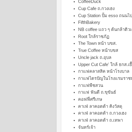
CoffeeDuck
Cup Cafe ถ.กวงเฮง
Cup Station ปั้ม esso ถนนไ
FifthBakery
NB coffee แถว ๆ ต้นกล้าติวเ
Root ใกล้ราชภัฏ
The Town หน้า บขส.
True Coffee หน้าบขส
Uncle jack ถ.อุบล
Upper Cut Cafe' ใกล้ ธกส.เยื
กาแฟคลาสสิค หน้าโรงบาล
กาแฟไตรปัญในโรงแรมราชพ
กาแฟพืชสวน
กาแฟ ฟันดี ถ.ขุขันธ์
คอฟฟี่ศรีเกษ
คาเฟ่ ลาคอตต้า คิงวัสดุ
คาเฟ่ ลาคอตต้า ถ.กวงเฮง
คาเฟ่ ลาคอตต้า ถ.เทพา
จันทร์เจ้า