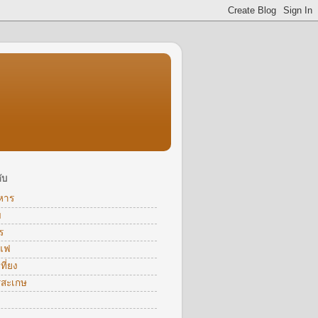
ับ
หาร
ม
ร
าแฟ
ี่ยง
รีสะเกษ