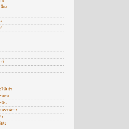
ื่ม
ลี้ยง
น
ย์
กษ์
งให้เช่า
ทขอม
ทหิน
งานราชการ
ทะ
พิสัย