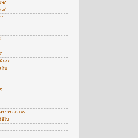
แทก
รมย์
ดง
์
ัด
ดินรถ
เดิน
รี
ตทางการเกษตร
ใช้ไป