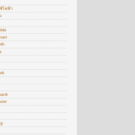
ใช้ไฟฟ้า
น
bble
art
oth
y
ok
bank
use
ng