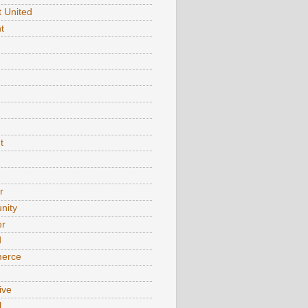
t United
t
t
r
nity
er
d
erce
ive
l