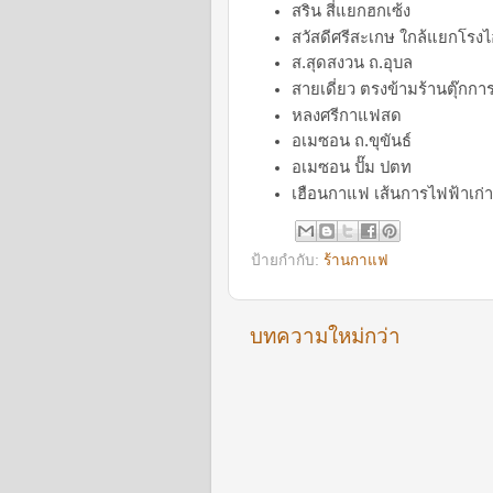
สริน สี่แยกฮกเซ้ง
สวัสดีศรีสะเกษ ใกล้แยกโรงไ
ส.สุดสงวน ถ.อุบล
สายเดี่ยว ตรงข้ามร้านตุ๊กกา
หลงศรีกาแฟสด
อเมซอน ถ.ขุขันธ์
อเมซอน ปั๊ม ปตท
เฮือนกาแฟ เส้นการไฟฟ้าเก่
ป้ายกำกับ:
ร้านกาแฟ
บทความใหม่กว่า