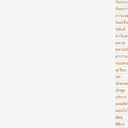
กันกระ
กันทรา
การแส
ขนมจีน
ขุขันธ์
คาร์แคร
ตลาด
ตลาดน
ตารางเ
ถนนคน
ทุเรียน
นม
นักดนต
นักพูด
บริการ
ผลผลิ
ผ่อนไป
พัสดุ
พิธีกร