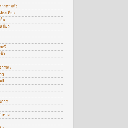
หารตามสั่ง
ท่องเที่ยว
ย็น
ยเตี๋ยว
อรี่
ช้า
ธารณะ
ng
all
าชการ
จำทาง