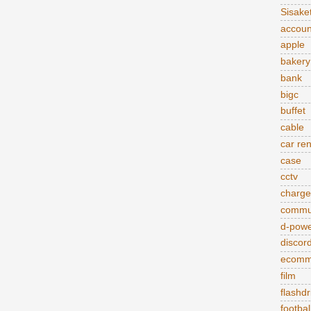
Sisake
accoun
apple
bakery
bank
bigc
buffet
cable
car ren
case
cctv
charge
commu
d-pow
discor
ecomm
film
flashdr
footbal