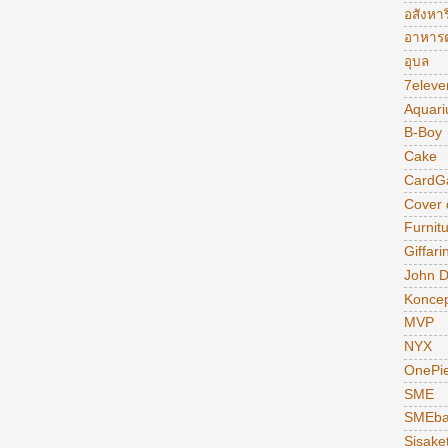
อสังหาร
อาหารต
อุบล
7eleve
Aquar
B-Boy
Cake
CardG
Cover
Furnit
Giffari
John 
Konce
MVP
NYX
OnePi
SME
SMEba
Sisake