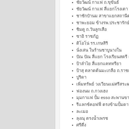
ชัยวัฒน์ กาแฟ ถ.ขุขันธ์
ชัยวัฒน์ กาแฟ สี่แยกโรงเตา
ชาชักป๋านม สาขาแยกสถานี
ชาพะยอม ข้างรพ.ประชารักษ์
ชิมดู ถ.วันลูกเสือ
ซาอิ ราชภัฏ
ดิโอโน่ รร.เกษสิริ
นั่งเล่น ในร้านชาบูนางใน
ปัณ ปัณ สี่แยก โรงเรียนสตรี 
ป้าลำไย สี่แยกแคททรียา
ป้าสุ ตลาดต้นมะเกลือ ถ.รา
ปูริดา
เพิ่มทรัพย์ วงเวียนแม่ศรีสระ
ฟองนม ถ.กวงเฮง
มุมกาแฟ ปั้ม esso สะพานข
รีแลกซ์คอฟฟี่ ตรงข้ามปั้มดา
ละเมอ
ลุงณุ ตรงน้ำเพรช
ศรีตึ่ง