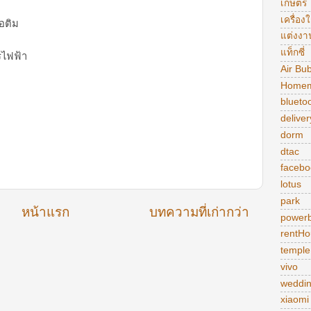
เกษตร
เครื่อง
อติม
แต่งงา
แท็กซี่
รไฟฟ้า
Air Bu
Homem
blueto
deliver
า
dorm
dtac
facebo
lotus
park
หน้าแรก
บทความที่เก่ากว่า
power
rentHo
temple
vivo
weddi
xiaomi