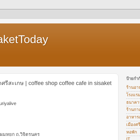
aketToday
ป้ายกำก
รีสะเกษ | coffee shop coffee cafe in sisaket
ร้านอา
โรงแร
ธนาคา
uriyalive
ร้านก
อาหารเท
เมืองศ
หอพัก
ัดผมหยก ถ.วิจิตรนคร
IT