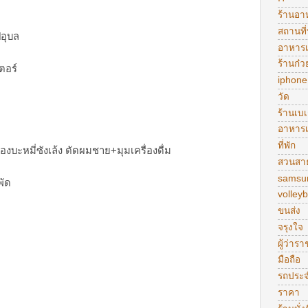
ร้านอา
สถานที่
ปอุบล
อาหารเ
ร้านก๋ว
ตอร์
iphone
วัด
ร้านเบเก
อาหารเ
ที่พัก
้องบะหมี่ซังเล้ง ตัดผมชาย+มุมเครื่องดื่ม
สวนสา
samsu
ัด
volleyb
ขนส่ง
จรุงใจ
ผู้ว่าร
มือถือ
รถประ
ราคา