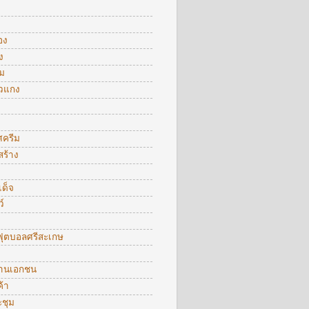
อง
ง
ม
าวแกง
ศครีม
สร้าง
ด็จ
์
ุตบอลศรีสะเกษ
งานเอกชน
้า
ะชุม